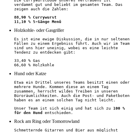
Die Currywurstbude unseres Vertrauens ist
verdammt gut und beliebt im gesamten Team. Das
zeigen auch die Zahlen:
88,90 % Currywurst
11,10 % 5-Gänge Menü
Holzkohle- oder Gasgriller
Es ist eine ewige Diskussion, die in nur seltenen
Fällen zu einem Ergebniss führt. Auch wir im Team
sind uns hier uneinig, wobei es eine leichte
Tendenz zu entdecken gibt:
33,40 % Gas
66,60 % Holzkohle
Hund oder Katze
Etwa ein Drittel unseres Teams besitzt einen oder
mehrere Hunde. Kommen diese an einem Tag
zusammen, herrscht wildes Treiben in unseren
Büroräumlichkeiten. Auch die Post- und Paketboten
haben es an einem solchen Tag nicht leicht.
Unser Team ist sich einig und hat sich zu
100 %
für den Hund
entschieden.
Rock am Ring oder Tomorrowland
Schmetternde Gitarren und Bier aus möglichst