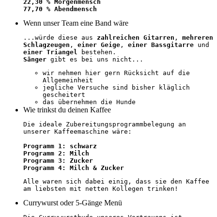
22,30 % Morgenmensch
77,70 % Abendmensch
Wenn unser Team eine Band wäre
...würde diese aus
zahlreichen Gitarren
,
mehreren
Schlagzeugen
,
einer Geige
,
einer Bassgitarre
und
einer Triangel
bestehen.
Sänger
gibt es bei uns nicht...
wir nehmen hier gern Rücksicht auf die
Allgemeinheit
jegliche Versuche sind bisher kläglich
gescheitert
das übernehmen die Hunde
Wie trinkst du deinen Kaffee
Die ideale Zubereitungsprogrammbelegung an
unserer Kaffeemaschine wäre:
Programm 1: schwarz
Programm 2: Milch
Programm 3: Zucker
Programm 4: Milch & Zucker
Alle waren sich dabei einig, dass sie den Kaffee
am liebsten mit netten Kollegen trinken!
Currywurst oder 5-Gänge Menü